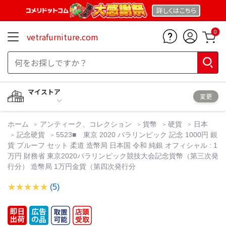
詳しくは
こちら
0
vetrafurniture.com
マイストア
変更
ホーム
アンティーク、コレクション
貨幣
硬貨
日本
記念硬貨
5523■ 東京 2020 パラリンピック 記念 1000円 銀
貨 プルーフ セット 柔道 造幣局 日本国 令和 純銀 オフィシャル : 1
万円 財務省 東京2020パラリンピック競技大会記念貨幣（第三次発
行分） 造幣局 1万円金貨（第四次発行分
(5)